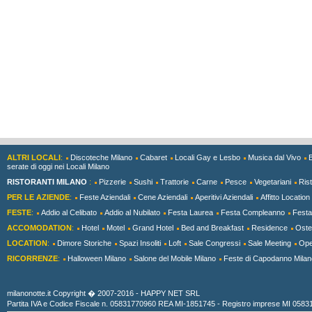
ALTRI LOCALI
:
Discoteche Milano
Cabaret
Locali Gay e Lesbo
Musica dal Vivo
serate di oggi nei Locali Milano
RISTORANTI MILANO
:
Pizzerie
Sushi
Trattorie
Carne
Pesce
Vegetariani
Rist
PER LE AZIENDE
:
Feste Aziendali
Cene Aziendali
Aperitivi Aziendali
Affitto Location
FESTE
:
Addio al Celibato
Addio al Nubilato
Festa Laurea
Festa Compleanno
Festa
ACCOMODATION
:
Hotel
Motel
Grand Hotel
Bed and Breakfast
Residence
Ostel
LOCATION
:
Dimore Storiche
Spazi Insoliti
Loft
Sale Congressi
Sale Meeting
Ope
RICORRENZE
:
Halloween Milano
Salone del Mobile Milano
Feste di Capodanno Milan
milanonotte.it Copyright � 2007-2016 - HAPPY NET SRL
Partita IVA e Codice Fiscale n. 05831770960 REA MI-1851745 - Registro imprese MI 05831