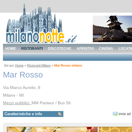
HOME
RISTORANTI
DISCOTECHE
APERITIVI
CINEMA
LOCATI
Sei qui:
Home
»
Ristoranti Milano
»
Mar Rosso milano
Mar Rosso
Via Marco Aurelio, 8
Milano - MI
Mezzi pubblici:
MM Pasteur / Bus 56
Caratteristiche e info