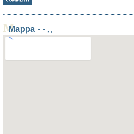
M
Mappa -
-
, ,