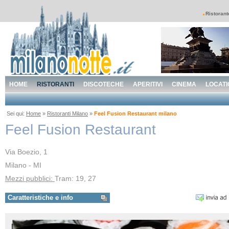
Ristorant
HOME
RISTORANTI
DISCOTECHE
APERITIVI
CINEMA
LOCATI
Sei qui:
Home
»
Ristoranti Milano
»
Feel Fusion Restaurant milano
Feel Fusion Restaurant
Via Boezio, 1
Milano - MI
Mezzi pubblici:
Tram: 19, 27
Caratteristiche e info