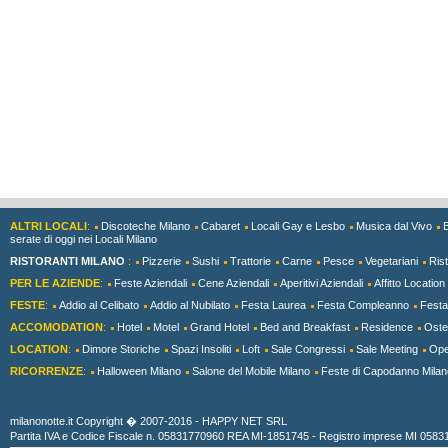
ALTRI LOCALI
:
Discoteche Milano
Cabaret
Locali Gay e Lesbo
Musica dal Vivo
serate di oggi nei Locali Milano
RISTORANTI MILANO
:
Pizzerie
Sushi
Trattorie
Carne
Pesce
Vegetariani
Rist
PER LE AZIENDE
:
Feste Aziendali
Cene Aziendali
Aperitivi Aziendali
Affitto Location
FESTE
:
Addio al Celibato
Addio al Nubilato
Festa Laurea
Festa Compleanno
Festa
ACCOMODATION
:
Hotel
Motel
Grand Hotel
Bed and Breakfast
Residence
Ostel
LOCATION
:
Dimore Storiche
Spazi Insoliti
Loft
Sale Congressi
Sale Meeting
Ope
RICORRENZE
:
Halloween Milano
Salone del Mobile Milano
Feste di Capodanno Milan
milanonotte.it Copyright � 2007-2016 - HAPPY NET SRL
Partita IVA e Codice Fiscale n. 05831770960 REA MI-1851745 - Registro imprese MI 05831